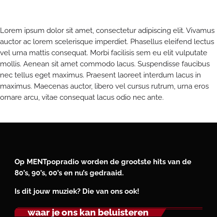
1 minuutje?
Lorem ipsum dolor sit amet, consectetur adipiscing elit. Vivamus
auctor ac lorem scelerisque imperdiet. Phasellus eleifend lectus
vel urna mattis consequat. Morbi facilisis sem eu elit vulputate
mollis. Aenean sit amet commodo lacus. Suspendisse faucibus
nec tellus eget maximus. Praesent laoreet interdum lacus in
maximus. Maecenas auctor, libero vel cursus rutrum, urna eros
ornare arcu, vitae consequat lacus odio nec ante.
Op MENTpopradio worden de grootste hits van de
80’s, 90’s, 00’s en nu’s gedraaid.
Is dit jouw muziek? Die van ons ook!
waar je ons kan beluisteren