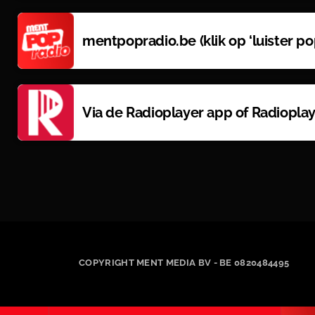
mentpopradio.be (klik op ‘luister po
Via de Radioplayer app of Radioplay
COPYRIGHT MENT MEDIA BV - BE 0820484495