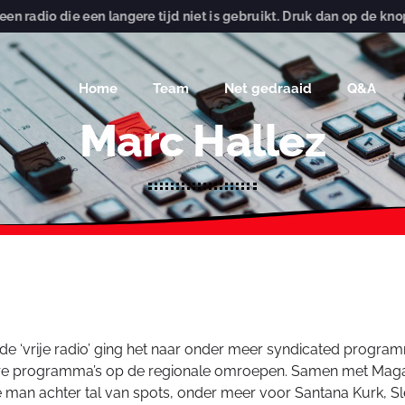
die een langere tijd niet is gebruikt. Druk dan op de knop 'scan',
Home
Team
Net gedraaid
Q&A
Marc Hallez
 de ‘vrije radio’ ging het naar onder meer syndicated program
 programma’s op de regionale omroepen. Samen met Magali Sibi
n achter tal van spots, onder meer voor Santana Kurk, Sl