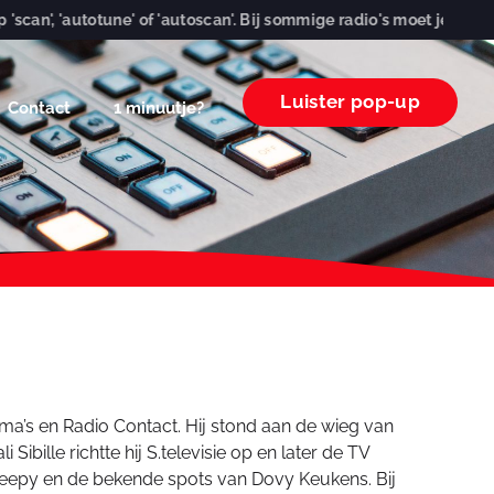
 'autotune' of 'autoscan'. Bij sommige radio's moet je enkele seco
Luister pop-up
Contact
1 minuutje?
close
ma’s en Radio Contact. Hij stond aan de wieg van
lle richtte hij S.televisie op en later de TV
eepy en de bekende spots van Dovy Keukens. Bij