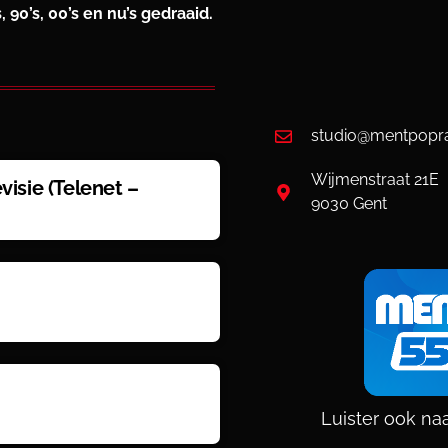
90’s, 00’s en nu’s gedraaid.
studio@mentpopra
Wijmenstraat 21E
visie (Telenet –
9030 Gent
Luister ook n