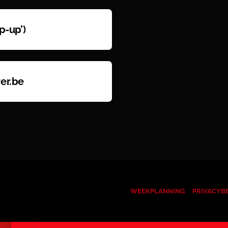
p-up’)
er.be
WEEKPLANNING
PRIVACYB