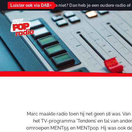
o op je DAB+ radio niet? Dan heb je een oudere radio of een radio 
Luister ook via DAB+
Marc maakte radio toen hij net geen 18 was. Van
het TV-programma ‘Tendens’ en tal van andere
omroepen MENT55 en MENTpop. Hij was ook de ma